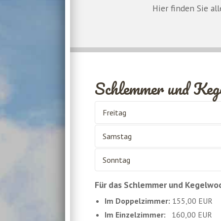
Hier finden Sie a
Schlemmer und Keg
Freitag
Samstag
Anreise am Nachmittag
18.00 - 21.00 Uhr
Sonntag
Frühstücksbuffet
Schlemmerbuffet inkl. Bier, Wein &
► Führung: Hundertwasser Bahnho
Für das Schlemmer und Kegelwoc
Frühstücksbuffet
Anreise
oder
Natur & Kultur erleb
Im Doppelzimmer:
155,00 EUR
► Kutschfahrt
von Lüder eigene A
Information unter
www.elbtalaue
Im Einzelzimmer:
160,00 EUR