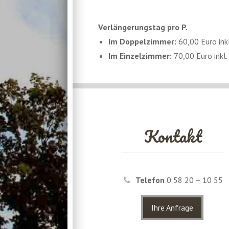
Hotel)
►
Danach Abreise
► Besuch Handwerkermuseum in
Verlängerungstag pro P.
geöffnet 01.04. - 31.10.
Im Doppelzimmer:
60,00 Euro ink
Im Einzelzimmer:
70,00 Euro inkl.
Ab 18.00 Uhr
3-Gänge Menü
20.00 - 23.00 Uhr
Kegeln inkl. Bier, Wein & alkoholfre
Kontakt
Telefon
0 58 20 – 10 55
Ihre Anfrage